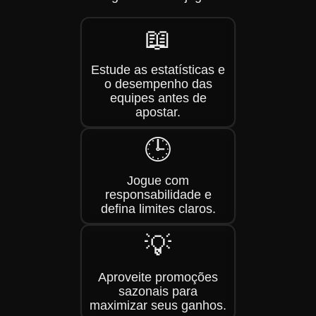
📖
Estude as estatísticas e
o desempenho das
equipes antes de
apostar.
🕒
Jogue com
responsabilidade e
defina limites claros.
💡
Aproveite promoções
sazonais para
maximizar seus ganhos.