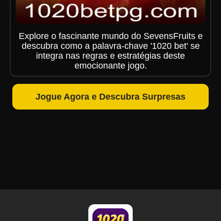
Explore o fascinante mundo do SevensFruits e
descubra como a palavra-chave '1020 bet' se
integra nas regras e estratégias deste
emocionante jogo.
Jogue Agora e Descubra Surpresas