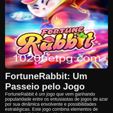
FortuneRabbit: Um
Passeio pelo Jogo
FortuneRabbit é um jogo que vem ganhando
popularidade entre os entusiastas de jogos de azar
por sua dinâmica envolvente e possibilidades
estratégicas. Este jogo combina elementos de