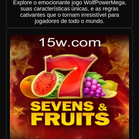
Explore o emocionante jogo WolfPowerMega,
suas características únicas, e as regras
cativantes que o tornam irresistível para
jogadores de todo o mundo.