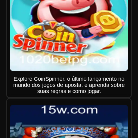
Explore CoinSpinner, o último lançamento no
mundo dos jogos de aposta, e aprenda sobre
suas regras e como jogar.