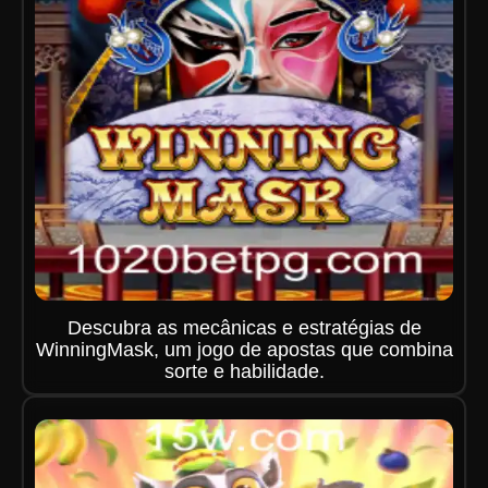
Descubra as mecânicas e estratégias de
WinningMask, um jogo de apostas que combina
sorte e habilidade.