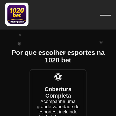
❄
❄
❄
❄
❄
❄
Por que escolher esportes na
❄
1020 bet
❄
❄
⚽
❄
Cobertura
Completa
Acompanhe uma
grande variedade de
esportes, incluindo