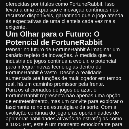
oferecidas por títulos como FortuneRabbit. Isso
levou a uma expansão e inovação contínuas nos
recursos disponíveis, garantindo que o jogo atenda
às expectativas de uma clientela cada vez mais
exigente.
Um Olhar para o Futuro: O
Potencial de FortuneRabbit
Pensar no futuro de FortuneRabbit é imaginar um
cenário repleto de inovações. À medida que a
indústria de jogos continua a evoluir, o potencial
para integrar novas tecnologias dentro do
FortuneRabbit é vasto. Desde a realidade
aumentada até funções de multijogador em tempo
real, há um caminho promissor pela frente.
Para os aficionados de jogos de azar, o
FortuneRabbit representa não apenas uma opção
de entretenimento, mas um convite para explorar o
fascinante reino da estratégia e da sorte. Com a
evolução contínua do jogo e as oportunidades de
aprimorar habilidades através de estratégias como
a 1020 Bet, este é um momento emocionante para