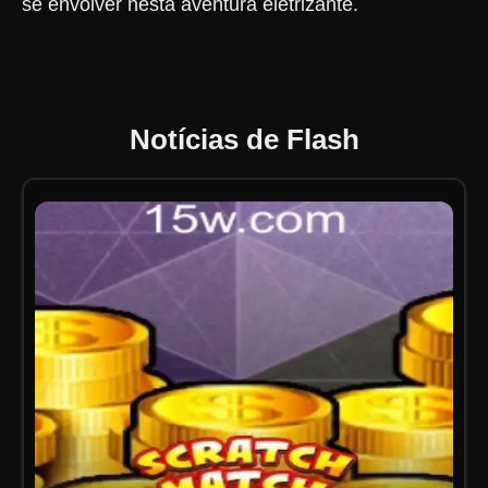
se envolver nesta aventura eletrizante.
Notícias de Flash