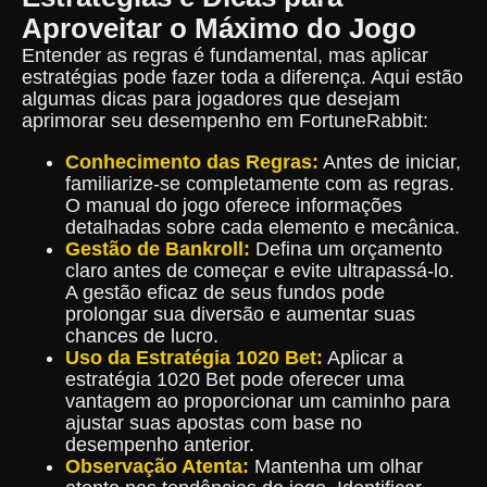
Aproveitar o Máximo do Jogo
Entender as regras é fundamental, mas aplicar
estratégias pode fazer toda a diferença. Aqui estão
algumas dicas para jogadores que desejam
aprimorar seu desempenho em FortuneRabbit:
Conhecimento das Regras:
Antes de iniciar,
familiarize-se completamente com as regras.
O manual do jogo oferece informações
detalhadas sobre cada elemento e mecânica.
Gestão de Bankroll:
Defina um orçamento
claro antes de começar e evite ultrapassá-lo.
A gestão eficaz de seus fundos pode
prolongar sua diversão e aumentar suas
chances de lucro.
Uso da Estratégia 1020 Bet:
Aplicar a
estratégia 1020 Bet pode oferecer uma
vantagem ao proporcionar um caminho para
ajustar suas apostas com base no
desempenho anterior.
Observação Atenta:
Mantenha um olhar