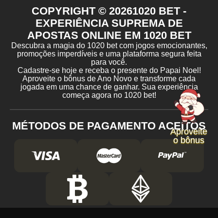
COPYRIGHT ©
2026
1020 BET -
EXPERIÊNCIA SUPREMA DE
APOSTAS ONLINE EM 1020 BET
Descubra a magia do 1020 bet com jogos emocionantes,
promoções imperdíveis e uma plataforma segura feita
para você.
Cadastre-se hoje e receba o presente do Papai Noel!
Aproveite o bônus de Ano Novo e transforme cada
jogada em uma chance de ganhar. Sua experiência
começa agora no 1020 bet!
MÉTODOS DE PAGAMENTO ACEITOS
Aproveite
o bônus