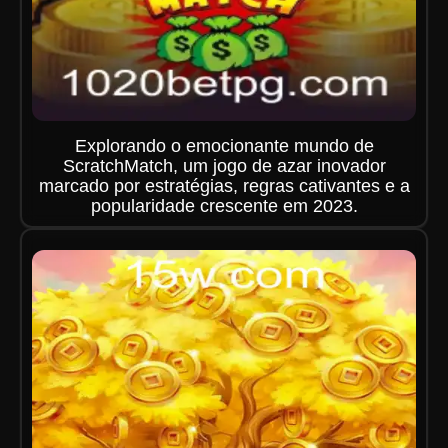
Explorando o emocionante mundo de
ScratchMatch, um jogo de azar inovador
marcado por estratégias, regras cativantes e a
popularidade crescente em 2023.