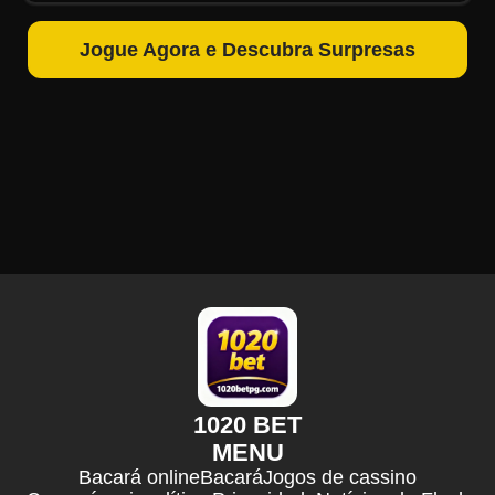
Jogue Agora e Descubra Surpresas
1020 BET
MENU
Bacará online
Bacará
Jogos de cassino