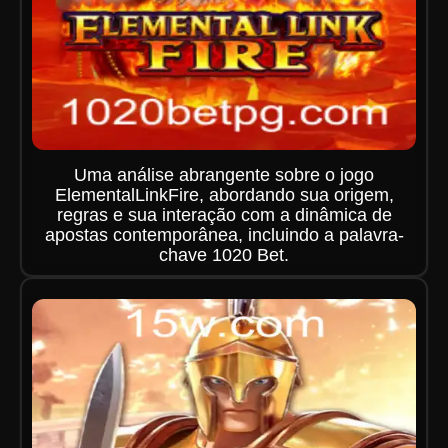
Uma análise abrangente sobre o jogo
ElementalLinkFire, abordando sua origem,
regras e sua interação com a dinâmica de
apostas contemporânea, incluindo a palavra-
chave 1020 Bet.