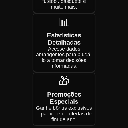
futebol, basquete e
muito mais.
📊
Estatísticas
Detalhadas
Acesse dados
abrangentes para ajudá-
lo a tomar decisões
informadas.
🎁
Promoções
Especiais
Ganhe bônus exclusivos
e participe de ofertas de
fim de ano.