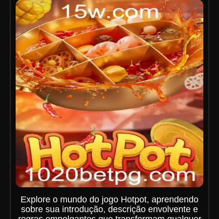
Explore o mundo do jogo Hotpot, aprendendo
sobre sua introdução, descrição envolvente e