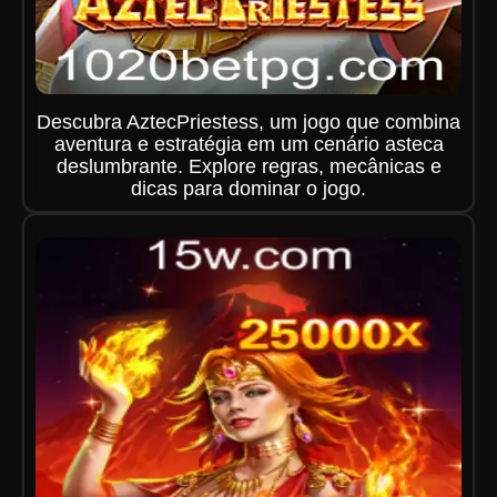
Descubra AztecPriestess, um jogo que combina
aventura e estratégia em um cenário asteca
deslumbrante. Explore regras, mecânicas e
dicas para dominar o jogo.