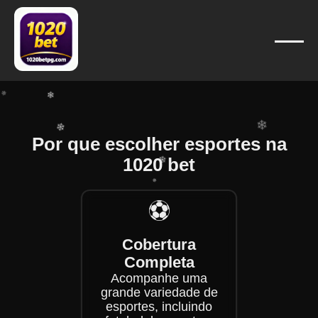
❄
❄
❄
❄
❄
Por que escolher esportes na
❄
❄
1020 bet
❄
❄
⚽
❄
Cobertura
❄
Completa
Acompanhe uma
grande variedade de
esportes, incluindo