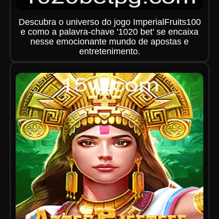
Descubra o universo do jogo ImperialFruits100
e como a palavra-chave '1020 bet' se encaixa
nesse emocionante mundo de apostas e
entretenimento.