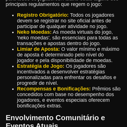
principais regulamentos que regem o jogo:
Registro Obrigatório:
Todos os jogadores
devem se registrar no site oficial antes de
participar de qualquer atividade no jogo.
Neko Moedas:
As moeda virtuais do jogo,
'neko moedas', são essenciais para todas as
transações e apostas dentro do jogo.
Limiar de Aposta:
O valor mínimo e máximo
de aposta é determinado pelo nível do
jogador e pela disponibilidade de moedas.
Estratégia de Jogo:
Os jogadores são
incentivados a desenvolver estratégias
personalizadas para enfrentar os desafios e
progredir de nível.
Recompensas e Bonificações:
Prêmios são
concedidos com base no desempenho dos
jogadores, e eventos especiais oferecem
bonificações extras.
Envolvimento Comunitário e
Eventos Atuais