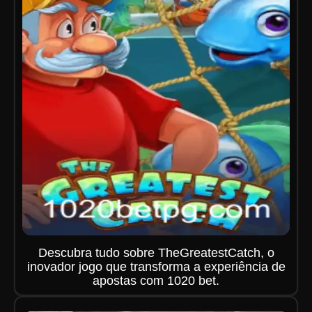
Descubra tudo sobre TheGreatestCatch, o
inovador jogo que transforma a experiência de
apostas com 1020 bet.