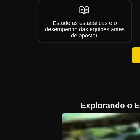
📖
Estude as estatísticas e o
desempenho das equipes antes
de apostar.
Explorando o E