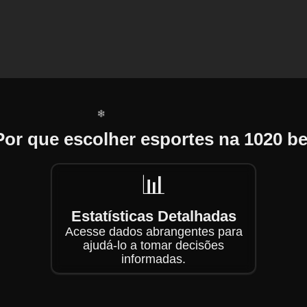
❄
❄
❄
❄
❄
Por que escolher esportes na 1020 be
📊
❄
Estatísticas Detalhadas
Acesse dados abrangentes para
ajudá-lo a tomar decisões
informadas.