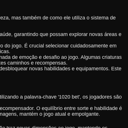
eza, mas também de como ele utiliza o sistema de
 saúde, garantindo que possam explorar novas áreas e
o do jogo. É crucial selecionar cuidadosamente em
icas.
ada de emoção e desafio ao jogo. Algumas criaturas
ntes caminhos e recompensas.
desbloquear novas habilidades e equipamentos. Este
ilizando a palavra-chave '1020 bet', os jogadores são
compensador. O equilíbrio entre sorte e habilidade é
onagens, mantém o jogo atual e empolgante.