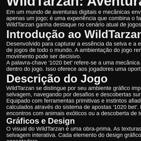
WildTarzan: Aventu
Em um mundo de aventuras digitais e mecânicas envo
apenas um jogo; é uma experiência que combina o fasc
WildTarzan ganha destaque no cenário atual de jogos
Introdução ao WildTarza
Desenvolvido para capturar a essência da selva e a
de jogos de todo o mundo. A ambientação do jogo re
movimento pode ser decisivo.
A palavra-chave '1020 bet' refere-se a uma mecânica
dentro do jogo. Isso oferece aos jogadores uma oport
Descrição do Jogo
WildTarzan se distingue por seu ambiente gráfico i
selvagem, navegando por desafios e descobertas surp
Equipado com ferramentas primitivas e instintos afi
calculados através do sistema de apostas '1020 bet'.
encontros com animais exóticos ou a descoberta de 
Gráficos e Design
O visual do WildTarzan é uma obra-prima. As texturas
selvagem interativa. Cada elemento do design gráfic