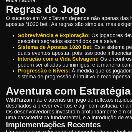
encantadora.
Regras do Jogo
O sucesso em WildTarzan depende não apenas das hab
apostas '1020 bet'. As regras são simples, mas exi
Sobrevivência e Exploração:
Os jogadores deve
descobrir segredos escondidos pela selva.
Sistema de Apostas 1020 Bet:
Este sistema pe
quais eventos apostar, pois isso pode influenci
Interação com a Vida Selvagem:
Os encontros 
podem ser aliadas ou inimigos, e a maneira co
Progressão e Níveis:
À medida que os jogadore
sistema de progressão é intuitivo e recompensa e
Aventura com Estratégia
WildTarzan não é apenas um jogo de reflexos rápidos;
desafiados a prever eventos e agir com astúcia, cri
Os desenvolvedores investiram profundamente em cria
uma característica fundamental, e a introdução de 
Implementações Recentes