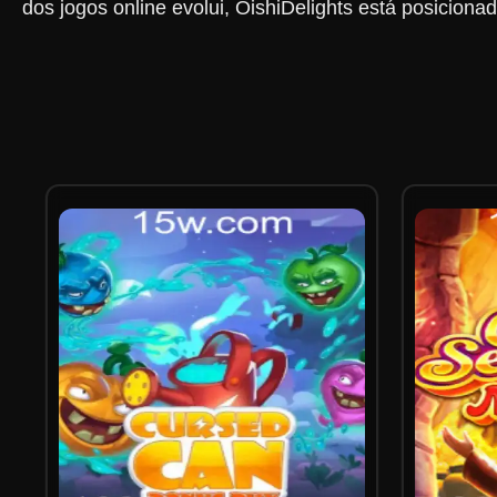
dos jogos online evolui, OishiDelights está posiciona