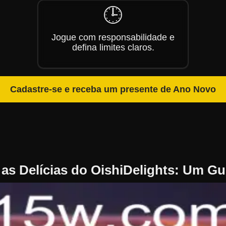
🕒
Jogue com responsabilidade e
defina limites claros.
Cadastre-se e receba um presente de Ano Novo
as Delícias do OishiDelights: Um G