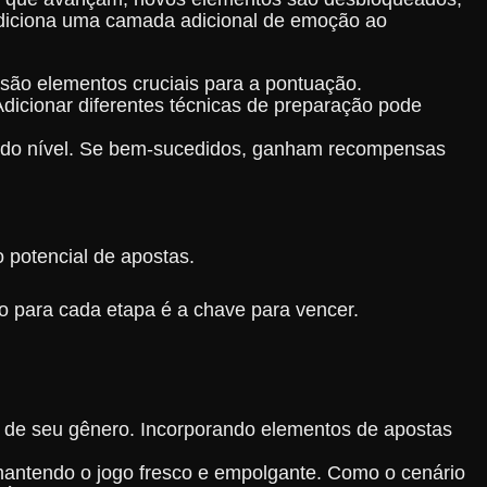
adiciona uma camada adicional de emoção ao
 são elementos cruciais para a pontuação.
Adicionar diferentes técnicas de preparação pode
io do nível. Se bem-sucedidos, ganham recompensas
 potencial de apostas.
o para cada etapa é a chave para vencer.
er de seu gênero. Incorporando elementos de apostas
mantendo o jogo fresco e empolgante. Como o cenário