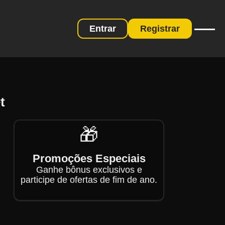
❄
Entrar
Registrar
❄
t
🎁
Promoções Especiais
Ganhe bônus exclusivos e
participe de ofertas de fim de ano.