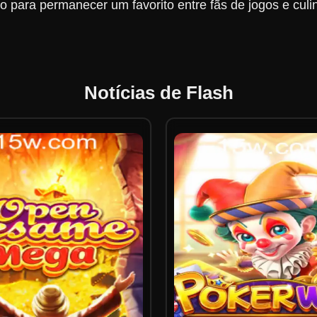
do para permanecer um favorito entre fãs de jogos e culin
Notícias de Flash