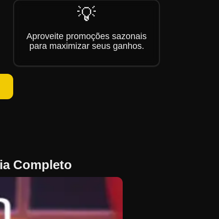
💡
Aproveite promoções sazonais
para maximizar seus ganhos.
uia Completo