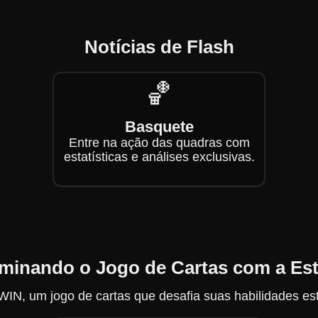
Notícias de Flash
🏀
Basquete
Entre na ação das quadras com
estatísticas e análises exclusivas.
nando o Jogo de Cartas com a Estr
 um jogo de cartas que desafia suas habilidades estr