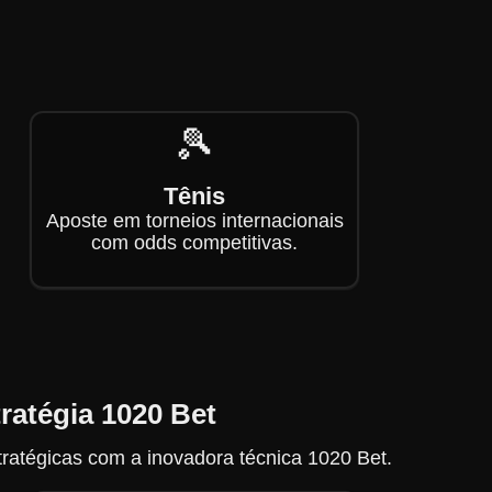
🎾
Tênis
Aposte em torneios internacionais
com odds competitivas.
atégia 1020 Bet
atégicas com a inovadora técnica 1020 Bet.