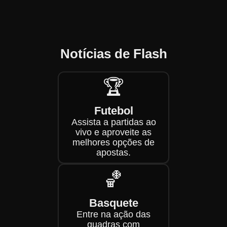
Notícias de Flash
🏆
Futebol
Assista a partidas ao
vivo e aproveite as
melhores opções de
apostas.
🏀
Basquete
Entre na ação das
quadras com