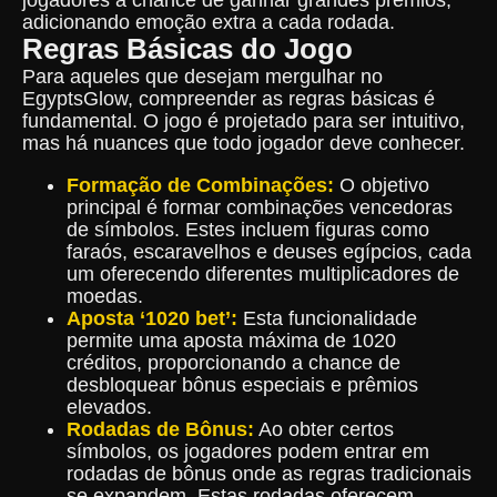
jogadores a chance de ganhar grandes prêmios,
adicionando emoção extra a cada rodada.
Regras Básicas do Jogo
Para aqueles que desejam mergulhar no
EgyptsGlow, compreender as regras básicas é
fundamental. O jogo é projetado para ser intuitivo,
mas há nuances que todo jogador deve conhecer.
Formação de Combinações:
O objetivo
principal é formar combinações vencedoras
de símbolos. Estes incluem figuras como
faraós, escaravelhos e deuses egípcios, cada
um oferecendo diferentes multiplicadores de
moedas.
Aposta ‘1020 bet’:
Esta funcionalidade
permite uma aposta máxima de 1020
créditos, proporcionando a chance de
desbloquear bônus especiais e prêmios
elevados.
Rodadas de Bônus:
Ao obter certos
símbolos, os jogadores podem entrar em
rodadas de bônus onde as regras tradicionais
se expandem. Estas rodadas oferecem