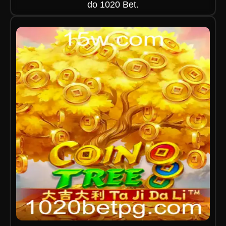
do 1020 Bet.