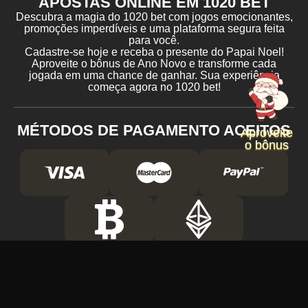
APOSTAS ONLINE EM 1020 BET
Descubra a magia do 1020 bet com jogos emocionantes,
promoções imperdíveis e uma plataforma segura feita
para você.
Cadastre-se hoje e receba o presente do Papai Noel!
Aproveite o bônus de Ano Novo e transforme cada
jogada em uma chance de ganhar. Sua experiência
começa agora no 1020 bet!
MÉTODOS DE PAGAMENTO ACEITOS
Aproveite
o bônus