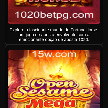
Explore o fascinante mundo de FortuneHorse,
um jogo de aposta envolvente com a
emocionante opção de aposta 1020.