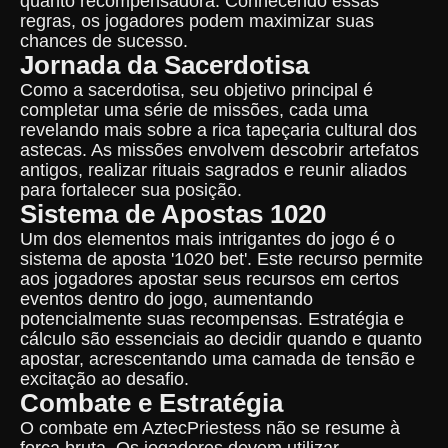
quanto recompensadora. Conhecendo essas
regras, os jogadores podem maximizar suas
chances de sucesso.
Jornada da Sacerdotisa
Como a sacerdotisa, seu objetivo principal é
completar uma série de missões, cada uma
revelando mais sobre a rica tapeçaria cultural dos
astecas. As missões envolvem descobrir artefatos
antigos, realizar rituais sagrados e reunir aliados
para fortalecer sua posição.
Sistema de Apostas 1020
Um dos elementos mais intrigantes do jogo é o
sistema de aposta '1020 bet'. Este recurso permite
aos jogadores apostar seus recursos em certos
eventos dentro do jogo, aumentando
potencialmente suas recompensas. Estratégia e
cálculo são essenciais ao decidir quando e quanto
apostar, acrescentando uma camada de tensão e
excitação ao desafio.
Combate e Estratégia
O combate em AztecPriestess não se resume à