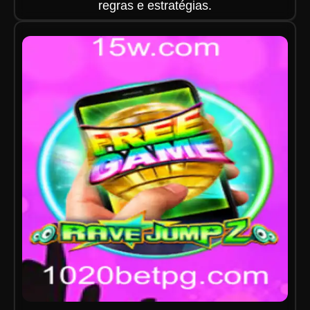
regras e estratégias.