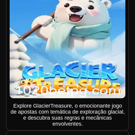
Explore GlacierTreasure, o emocionante jogo
de apostas com temática de exploração glacial,
e descubra suas regras e mecânicas
envolventes.