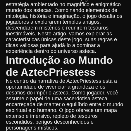
estratégia ambientado no magnífico e enigmático
mundo dos astecas. Combinando elementos de
mitologia, história e imaginação, o jogo desafia os
jogadores a explorarem templos antigos,
desvendarem mistérios e reunirem tesouros
inestimáveis. Neste artigo, vamos explorar as
características únicas deste jogo, suas regras e
dicas valiosas para ajudá-lo a dominar a
experiência dentro do universo asteca.
Introdução ao Mundo
de AztecPriestess
No centro da narrativa de AztecPriestess está a
oportunidade de vivenciar a grandeza e os
desafios do império asteca. Como jogador, você
assume o papel de uma sacerdotisa asteca
encarregada de manter o equilíbrio entre o mundo
espiritual e o humano. O jogo oferece um mapa
extenso e imersivo, repleto de tesouros
escondidos, perigos desconhecidos e
personagens místicos.