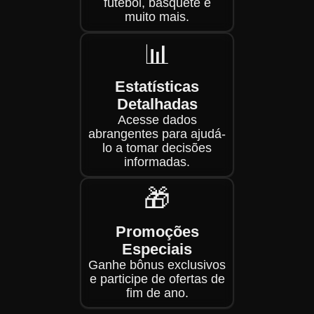
futebol, basquete e
muito mais.
📊
Estatísticas
Detalhadas
Acesse dados
abrangentes para ajudá-
lo a tomar decisões
informadas.
🎁
Promoções
Especiais
Ganhe bônus exclusivos
e participe de ofertas de
fim de ano.