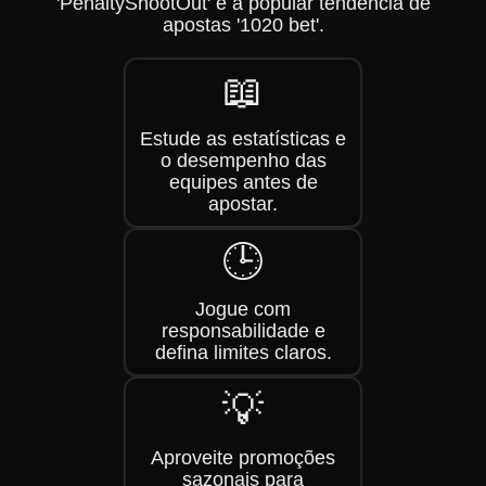
'PenaltyShootOut' e a popular tendência de
apostas '1020 bet'.
📖
Estude as estatísticas e
o desempenho das
equipes antes de
apostar.
🕒
Jogue com
responsabilidade e
defina limites claros.
💡
Aproveite promoções
sazonais para